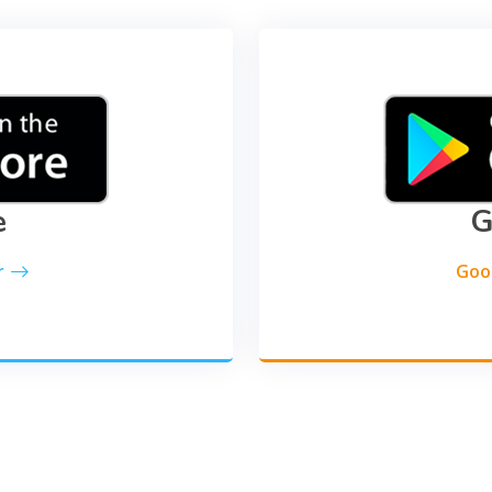
e
G
r
Goog